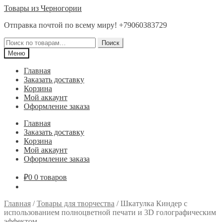
Перейти
Перейти
Товары из Черногории
к
к
Отправка почтой по всему миру! +79060383729
навигации
содержимому
Искать:
Поиск
Меню
Главная
Заказать доставку
Корзина
Мой аккаунт
Оформление заказа
Главная
Заказать доставку
Корзина
Мой аккаунт
Оформление заказа
₽
0
0 товаров
Главная
/
Товары для творчества
/
Шкатулка Киндер с
использованием полноцветной печати и 3D голографическим
эффектом