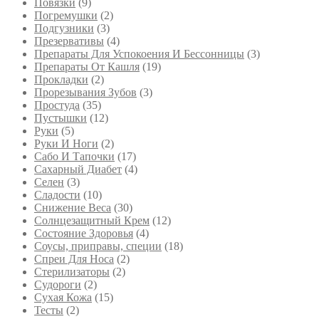
Повязки
(9)
Погремушки
(2)
Подгузники
(3)
Презервативы
(4)
Препараты Для Успокоения И Бессонницы
(3)
Препараты От Кашля
(19)
Прокладки
(2)
Прорезывания Зубов
(3)
Простуда
(35)
Пустышки
(12)
Руки
(5)
Руки И Ноги
(2)
Сабо И Тапочки
(17)
Сахарный Диабет
(4)
Селен
(3)
Сладости
(10)
Снижение Веса
(30)
Солнцезащитный Крем
(12)
Состояние Здоровья
(4)
Соусы, приправы, специи
(18)
Спреи Для Носа
(2)
Стерилизаторы
(2)
Судороги
(2)
Сухая Кожа
(15)
Тесты
(2)