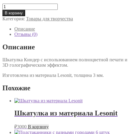
Количество
товара
В корзину
Шкатулка
Категория:
Товары для творчества
Киндер
с
Описание
использованием
Отзывы (0)
полноцветной
печати
Описание
и
3D
Шкатулка Киндер с использованием полноцветной печати и
голографическим
3D голографическим эффектом.
эффектом
Изготовлена из материала Lesonit, толщина 3 мм.
Похожие
Шкатулка из материала Lesonit
₽
3000
В корзину