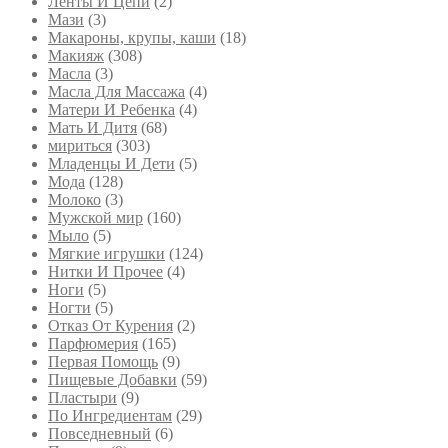
Ленты И Цепи
(2)
Мази
(3)
Макароны, крупы, каши
(18)
Макияж
(308)
Масла
(3)
Масла Для Массажа
(4)
Матери И Ребенка
(4)
Мать И Дитя
(68)
мириться
(303)
Младенцы И Дети
(5)
Мода
(128)
Молоко
(3)
Мужской мир
(160)
Мыло
(5)
Мягкие игрушки
(124)
Нитки И Прочее
(4)
Ноги
(5)
Ногти
(5)
Отказ От Курения
(2)
Парфюмерия
(165)
Первая Помощь
(9)
Пищевые Добавки
(59)
Пластыри
(9)
По Ингредиентам
(29)
Повседневный
(6)